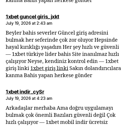
kanma Bahis yapan herkese gönder
says:
1xbet guncel giris_jxkt
July 19, 2026 at 2:43 am
Beyler bahis severler Güncel giriş adresini
bulmak her seferinde çok zor oluyor Hepsinde
hayal kırıklığı yaşadım Her şey hızlı ve güvenli
— 1xbet türkiye lider bahis Site inanılmaz hızlı
çalışıyor Neyse, kendiniz kontrol edin — 1xbet
giriş linki
1xbet giriş linki
Sakın dolandırıcılara
kanma Bahis yapan herkese gönder
says:
1xbet indir_cySr
July 19, 2026 at 4:23 am
Arkadaşlar merhaba Ama doğru uygulamayı
bulmak çok önemli Bazıları güvenli değil Çok
hızlı çalışıyor — 1xbet mobil indir ücretsiz