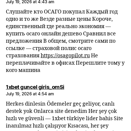
July 19, 2026 at 4:43 am
Слушайте кто ОСАГО покупал Каждый год
одно и то же Везде разные цены Короче,
единственный где реально экономия —
купить осаго онлайн дешево Сравнил все
предложения В общем, смотрите сами по
ссылке — страховой полис осаго
страхования
https://osagopilot.ru
Не
переплачивайте в офисах Перешлите тому у
кого машина
says:
1xbet guncel giris_omSi
July 19, 2026 at 4:54 am
Herkes dinlesin Ödemeler geç geliyor, canlı
destek yok Onlarca site denedim Her şey çok
hızlı ve güvenli — 1xbet türkiye lider bahis Site
inanılmaz hızlı çalışıyor Kısacası, her şey