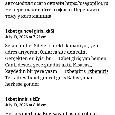
автомобиля осаго онлайн
https://osagopilot.ru
Не переплачивайте в офисах Перешлите
тому у кого машина
says:
1xbet guncel giris_xkSi
July 19, 2026 at 7:21 am
Selam millet Siteler sürekli kapanıyor, yeni
adres arıyorum Onlarca site denedim
Gerçekten en iyisi bu — 1xbet giriş yap hemen
Canlı destek gece gündüz aktif Kısacası,
kaydedin bir yere yazın — 1xbetgiriş
1xbetgiriş
Tek adres 1xbet güncel giriş Bahis yapan
herkese gönder
says:
1xbet indir_ubEr
July 19, 2026 at 8:16 am
Herkes merhaba Bilgisayar başında olmak