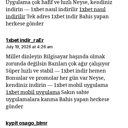
Uygulama çok hafif ve hızlı Neyse, kendiniz
indirin — 1xbet nasıl indirilir
1xbet nasıl
indirilir
Tek adres 1xbet indir Bahis yapan
herkese gönder
says:
1xbet indir_raEr
July 19, 2026 at 4:26 am
Millet dinleyin Bilgisayar başında olmak
zorunda değilsin Bazıları çok ağır çalışıyor
Süper hızlı ve stabil — 1xbet indir hemen
Bonuslar ve promolar her gün var Neyse,
kendiniz indirin — 1xbet mobil uygulama
1xbet mobil uygulama
Sakın sahte
uygulamalara kanma Bahis yapan herkese
gönder
says:
kypit osago_blmr