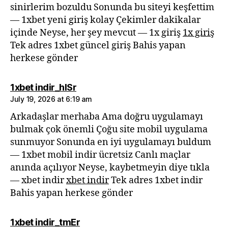
sinirlerim bozuldu Sonunda bu siteyi keşfettim
— 1xbet yeni giriş kolay Çekimler dakikalar
içinde Neyse, her şey mevcut — 1x giriş
1x giriş
Tek adres 1xbet güncel giriş Bahis yapan
herkese gönder
says:
1xbet indir_hlSr
July 19, 2026 at 6:19 am
Arkadaşlar merhaba Ama doğru uygulamayı
bulmak çok önemli Çoğu site mobil uygulama
sunmuyor Sonunda en iyi uygulamayı buldum
— 1xbet mobil indir ücretsiz Canlı maçlar
anında açılıyor Neyse, kaybetmeyin diye tıkla
— xbet indir
xbet indir
Tek adres 1xbet indir
Bahis yapan herkese gönder
says:
1xbet indir_tmEr