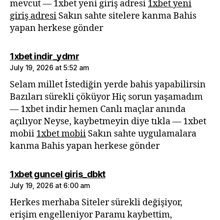
mevcut — 1xbet yeni giriş adresi
1xbet yeni
giriş adresi
Sakın sahte sitelere kanma Bahis
yapan herkese gönder
says:
1xbet indir_ydmr
July 19, 2026 at 5:52 am
Selam millet İstediğin yerde bahis yapabilirsin
Bazıları sürekli çöküyor Hiç sorun yaşamadım
— 1xbet indir hemen Canlı maçlar anında
açılıyor Neyse, kaybetmeyin diye tıkla — 1xbet
mobii
1xbet mobii
Sakın sahte uygulamalara
kanma Bahis yapan herkese gönder
says:
1xbet guncel giris_dbkt
July 19, 2026 at 6:00 am
Herkes merhaba Siteler sürekli değişiyor,
erişim engelleniyor Paramı kaybettim,