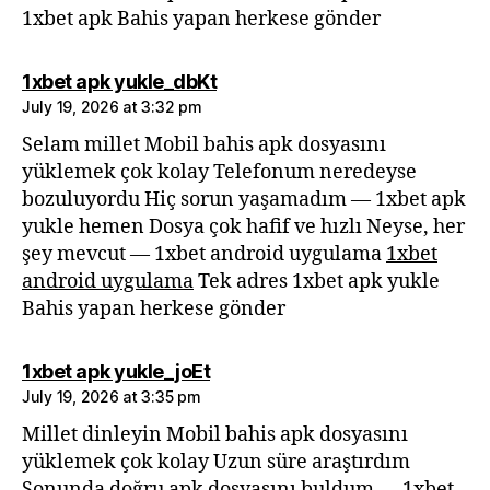
1xbet apk Bahis yapan herkese gönder
says:
1xbet apk yukle_dbKt
July 19, 2026 at 3:32 pm
Selam millet Mobil bahis apk dosyasını
yüklemek çok kolay Telefonum neredeyse
bozuluyordu Hiç sorun yaşamadım — 1xbet apk
yukle hemen Dosya çok hafif ve hızlı Neyse, her
şey mevcut — 1xbet android uygulama
1xbet
android uygulama
Tek adres 1xbet apk yukle
Bahis yapan herkese gönder
says:
1xbet apk yukle_joEt
July 19, 2026 at 3:35 pm
Millet dinleyin Mobil bahis apk dosyasını
yüklemek çok kolay Uzun süre araştırdım
Sonunda doğru apk dosyasını buldum — 1xbet