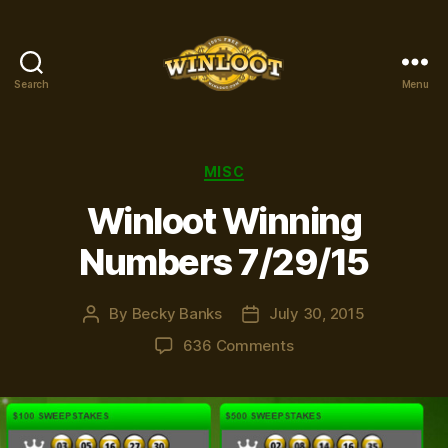
Search
Menu
Winloot
Winners
Categories
MISC
Winloot Winning
Numbers 7/29/15
By
Becky Banks
July 30, 2015
Post
Post
author
date
on
636 Comments
Winloot
Winning
Numbers
7/29/15