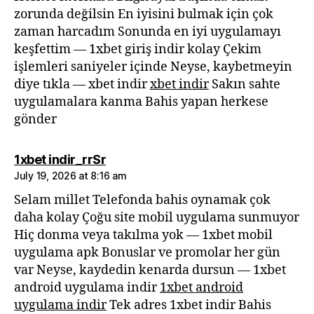
zorunda değilsin En iyisini bulmak için çok
zaman harcadım Sonunda en iyi uygulamayı
keşfettim — 1xbet giriş indir kolay Çekim
işlemleri saniyeler içinde Neyse, kaybetmeyin
diye tıkla — xbet indir
xbet indir
Sakın sahte
uygulamalara kanma Bahis yapan herkese
gönder
says:
1xbet indir_rrSr
July 19, 2026 at 8:16 am
Selam millet Telefonda bahis oynamak çok
daha kolay Çoğu site mobil uygulama sunmuyor
Hiç donma veya takılma yok — 1xbet mobil
uygulama apk Bonuslar ve promolar her gün
var Neyse, kaydedin kenarda dursun — 1xbet
android uygulama indir
1xbet android
uygulama indir
Tek adres 1xbet indir Bahis