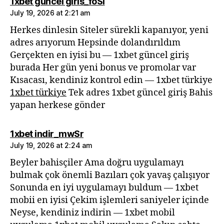
says:
1xbet guncel giris_foSi
July 19, 2026 at 2:21 am
Herkes dinlesin Siteler sürekli kapanıyor, yeni
adres arıyorum Hepsinde dolandırıldım
Gerçekten en iyisi bu — 1xbet güncel giriş
burada Her gün yeni bonus ve promolar var
Kısacası, kendiniz kontrol edin — 1xbet türkiye
1xbet türkiye
Tek adres 1xbet güncel giriş Bahis
yapan herkese gönder
says:
1xbet indir_mwSr
July 19, 2026 at 2:24 am
Beyler bahisçiler Ama doğru uygulamayı
bulmak çok önemli Bazıları çok yavaş çalışıyor
Sonunda en iyi uygulamayı buldum — 1xbet
mobii en iyisi Çekim işlemleri saniyeler içinde
Neyse, kendiniz indirin — 1xbet mobil