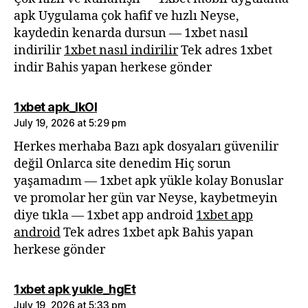
apk Uygulama çok hafif ve hızlı Neyse,
kaydedin kenarda dursun — 1xbet nasıl
indirilir
1xbet nasıl indirilir
Tek adres 1xbet
indir Bahis yapan herkese gönder
says:
1xbet apk_lkOl
July 19, 2026 at 5:29 pm
Herkes merhaba Bazı apk dosyaları güvenilir
değil Onlarca site denedim Hiç sorun
yaşamadım — 1xbet apk yükle kolay Bonuslar
ve promolar her gün var Neyse, kaybetmeyin
diye tıkla — 1xbet app android
1xbet app
android
Tek adres 1xbet apk Bahis yapan
herkese gönder
says:
1xbet apk yukle_hgEt
July 19, 2026 at 5:33 pm