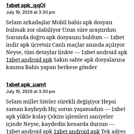
says:
1xbet apk_qqOl
July 19, 2026 at 3:30 pm
Selam arkadaşlar Mobil bahis apk dosyası
bulmak zor olabiliyor Uzun süre araştırdım
Sonunda doğru apk dosyasını buldum — 1xbet
indir apk ücretsiz Canlı maçlar anında açılıyor
Neyse, tüm detaylar linkte — 1xbet android apk
1xbet android apk
Sakın sahte apk dosyalarına
kanma Bahis yapan herkese gönder
says:
1xbet apk_uamt
July 19, 2026 at 3:30 pm
Selam millet Siteler sürekli değişiyor Hepsi
zaman kaybıydı Hiç sorun yaşamadım — 1xbet
apk yükle kolay Çekim işlemleri saniyeler
içinde Neyse, kaydedin kenarda dursun —
1xbet android apk
1xbet android apk
Tek adres