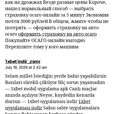
как на дрожжах Везде разные цены Короче,
нашел нормальный способ — выбрать
страховку осаго онлайн за 5 минут Экономия
почти 3000 рублей В общем, жмите чтобы не
потерять — оформить страховку на авто
осаго
оформить страховку на авто осаго
Покупайте ОСАГО онлайн выгодно
Перешлите тому у кого машина
says:
1xbet indir_zsmr
July 19, 2026 at 2:42 am
Selam millet İstediğin yerde bahis yapabilirsin
Bazıları sürekli çöküyor Hiç sorun yaşamadım
— 1xbet mobil uygulama apk Canlı maçlar
anında açılıyor Neyse, kaydedin kenarda
dursun — 1xbet uygulaması indir
1xbet
uygulaması indir
Sakın sahte uygulamalara