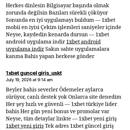
Herkes dinlesin Bilgisayar başında olmak
zorunda değilsin Bazıları sürekli çöküyor
Sonunda en iyi uygulamayı buldum — 1xbet
mobii en iyisi Çekim işlemleri saniyeler içinde
Neyse, kaydedin kenarda dursun — 1xbet
android uygulama indir
1xbet android
uygulama indir
Sakın sahte uygulamalara
kanma Bahis yapan herkese gönder
says:
1xbet guncel giris_uskt
July 19, 2026 at 9:14 am
Beyler bahis severler Ödemeler aylarca
sürüyor, canlı destek yok Onlarca site denedim
Her şey hızlı ve güvenli — 1xbet türkiye lider
bahis Her gün yeni bonus ve promolar var
Neyse, tüm detaylar linkte — 1xbet yeni giriş
1xbet yeni giriş
Tek adres 1xbet güncel giriş