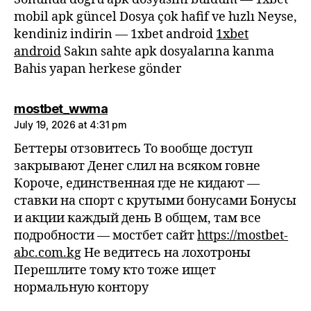
mobil apk güncel Dosya çok hafif ve hızlı Neyse,
kendiniz indirin — 1xbet android
1xbet
android
Sakın sahte apk dosyalarına kanma
Bahis yapan herkese gönder
says:
mostbet_wwma
July 19, 2026 at 4:31 pm
Беттеры отзовитесь То вообще доступ
закрывают Денег слил на всяком говне
Короче, единственная где не кидают —
ставки на спорт с крутыми бонусами Бонусы
и акции каждый день В общем, там все
подробности — мостбет сайт
https://mostbet-
abc.com.kg
Не ведитесь на лохотроны
Перешлите тому кто тоже ищет
нормальную контору