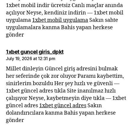
1xbet mobil indir ücretsiz Canlı maçlar anında
açılıyor Neyse, kendiniz indirin — 1xbet mobil
uygulama
1xbet mobil uygulama
Sakın sahte
uygulamalara kanma Bahis yapan herkese
gönder
says:
1xbet guncel giris_dpkt
July 19, 2026 at 12:31 pm
Millet dinleyin Güncel giriş adresini bulmak
her seferinde çok zor oluyor Paramı kaybettim,
sinirlerim bozuldu Her şey hızlı ve güvenli —
1xbet güncel adres tıkla Site inanılmaz hızlı
çalışıyor Neyse, kaybetmeyin diye tıkla — 1xbet
güncel adres
1xbet güncel adres
Sakın
dolandırıcılara kanma Bahis yapan herkese
gönder