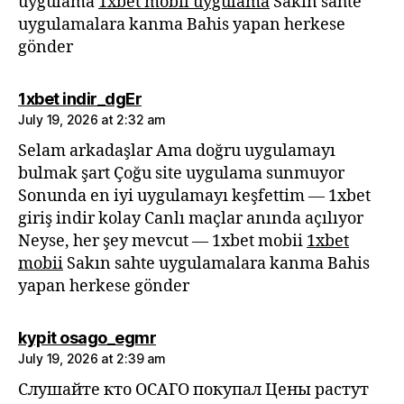
uygulama
1xbet mobil uygulama
Sakın sahte
uygulamalara kanma Bahis yapan herkese
gönder
says:
1xbet indir_dgEr
July 19, 2026 at 2:32 am
Selam arkadaşlar Ama doğru uygulamayı
bulmak şart Çoğu site uygulama sunmuyor
Sonunda en iyi uygulamayı keşfettim — 1xbet
giriş indir kolay Canlı maçlar anında açılıyor
Neyse, her şey mevcut — 1xbet mobii
1xbet
mobii
Sakın sahte uygulamalara kanma Bahis
yapan herkese gönder
says:
kypit osago_egmr
July 19, 2026 at 2:39 am
Слушайте кто ОСАГО покупал Цены растут