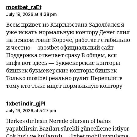
says:
mostbet_raEt
July 19, 2026 at 4:38 pm
Всем привет из Кыргызстана Задолбался я
уже искать нормальную контору Денег слил
на всяком говне Короче, работает стабильно
и честно — mostbet официальный сайт
Поддержка отвечает сразу В общем, вся
инфа вот здесь — букмекерские конторы
бишкек
букмекерские конторы бишкек
Только mostbet реально рулит Перешлите
тому кто тоже ищет нормальную контору
says:
1xbet indir_gjPl
July 19, 2026 at 5:27 pm
Herkes dinlesin Nerede olursan ol bahis
yapabilirsin Bazıları sürekli güncelleme istiyor
Çok hızlı ve kullanışlı — 1xbet mobil uygulama